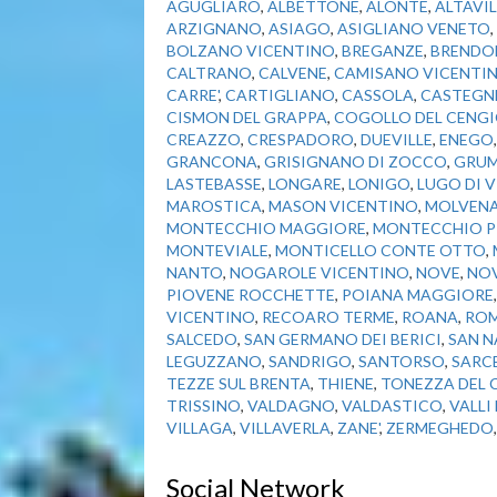
AGUGLIARO
,
ALBETTONE
,
ALONTE
,
ALTAVI
ARZIGNANO
,
ASIAGO
,
ASIGLIANO VENETO
,
BOLZANO VICENTINO
,
BREGANZE
,
BRENDO
CALTRANO
,
CALVENE
,
CAMISANO VICENTI
CARRE'
,
CARTIGLIANO
,
CASSOLA
,
CASTEGN
CISMON DEL GRAPPA
,
COGOLLO DEL CENG
CREAZZO
,
CRESPADORO
,
DUEVILLE
,
ENEGO
GRANCONA
,
GRISIGNANO DI ZOCCO
,
GRUM
LASTEBASSE
,
LONGARE
,
LONIGO
,
LUGO DI 
MAROSTICA
,
MASON VICENTINO
,
MOLVEN
MONTECCHIO MAGGIORE
,
MONTECCHIO P
MONTEVIALE
,
MONTICELLO CONTE OTTO
,
NANTO
,
NOGAROLE VICENTINO
,
NOVE
,
NOV
PIOVENE ROCCHETTE
,
POIANA MAGGIORE
VICENTINO
,
RECOARO TERME
,
ROANA
,
ROM
SALCEDO
,
SAN GERMANO DEI BERICI
,
SAN N
LEGUZZANO
,
SANDRIGO
,
SANTORSO
,
SARC
TEZZE SUL BRENTA
,
THIENE
,
TONEZZA DEL 
TRISSINO
,
VALDAGNO
,
VALDASTICO
,
VALLI
VILLAGA
,
VILLAVERLA
,
ZANE'
,
ZERMEGHEDO
Social Network