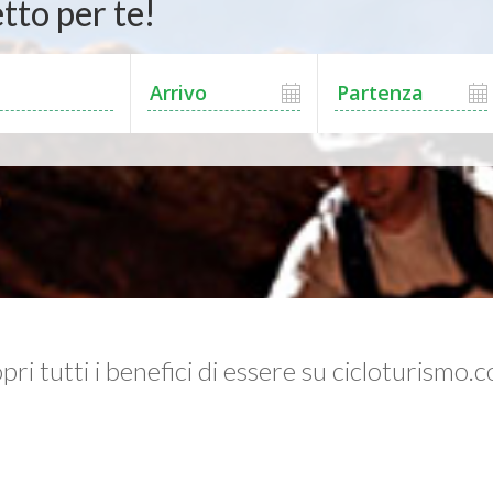
tto per te!
pri tutti i benefici di essere su cicloturismo.