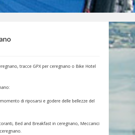
nano
ceregnano, tracce GPX per ceregnano o Bike Hotel
gnano:
 momento di riposarsi e godere delle bellezze del
toranti, Bed and Breakfast in ceregnano, Meccanici
n ceregnano.