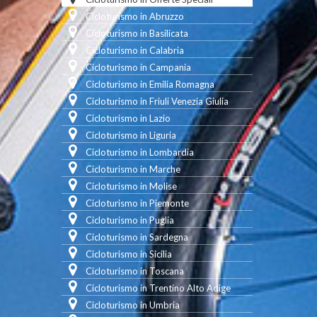
Cicloturismo in Abruzzo
Cicloturismo in Basilicata
Cicloturismo in Calabria
Cicloturismo in Campania
Cicloturismo in Emilia Romagna
Cicloturismo in Friuli Venezia Giulia
Cicloturismo in Lazio
Cicloturismo in Liguria
Cicloturismo in Lombardia
Cicloturismo in Marche
Cicloturismo in Molise
Cicloturismo in Piemonte
Cicloturismo in Puglia
Cicloturismo in Sardegna
Cicloturismo in Sicilia
Cicloturismo in Toscana
Cicloturismo in Trentino Alto Adige
Cicloturismo in Umbria