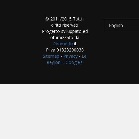
© 2011/2015 Tutti i
diritti riservati
English
Progetto sviluppato ed
ottimizzato da
Piramedia
.it
P.iva 01828200038
Sitemap
-
Privacy
-
Le
Regioni
-
Google+