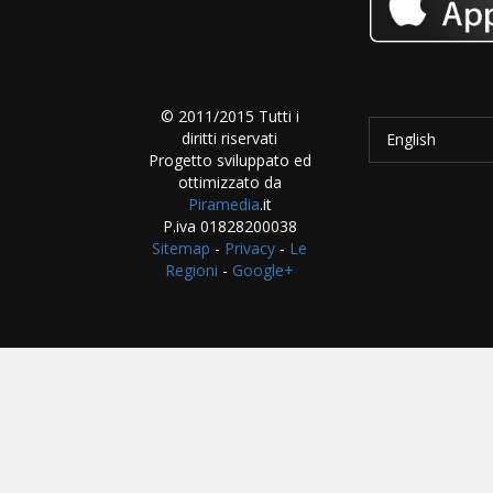
© 2011/2015 Tutti i
diritti riservati
English
Progetto sviluppato ed
ottimizzato da
Piramedia
.it
P.iva 01828200038
Sitemap
-
Privacy
-
Le
Regioni
-
Google+