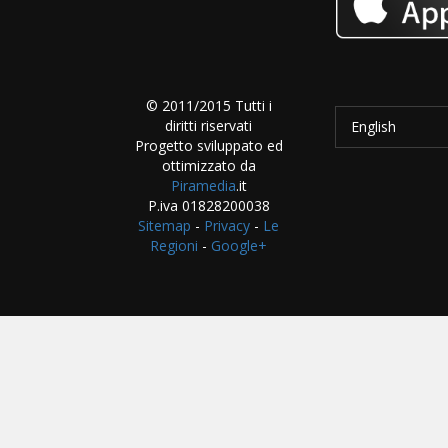
© 2011/2015 Tutti i
diritti riservati
English
Progetto sviluppato ed
ottimizzato da
Piramedia
.it
P.iva 01828200038
Sitemap
-
Privacy
-
Le
Regioni
-
Google+