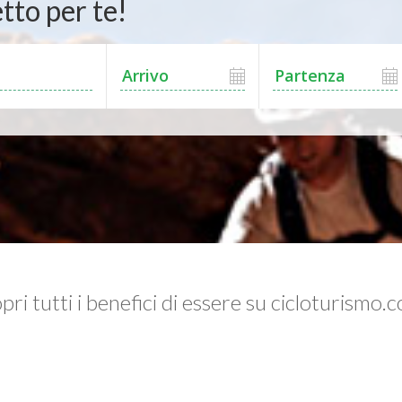
tto per te!
pri tutti i benefici di essere su cicloturismo.