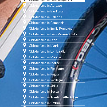
Cicloturismo in Abruzzo
Cicloturismo in Basilicata
Cicloturismo in Calabria
Cicloturismo in Campania
Cicloturismo in Emilia Romagna
Cicloturismo in Friuli Venezia Giulia
Cicloturismo in Lazio
Cicloturismo in Liguria
Cicloturismo in Lombardia
Cicloturismo in Marche
Cicloturismo in Molise
Cicloturismo in Piemonte
Cicloturismo in Puglia
Cicloturismo in Sardegna
Cicloturismo in Sicilia
Cicloturismo in Toscana
Cicloturismo in Trentino Alto Adige
Cicloturismo in Umbria