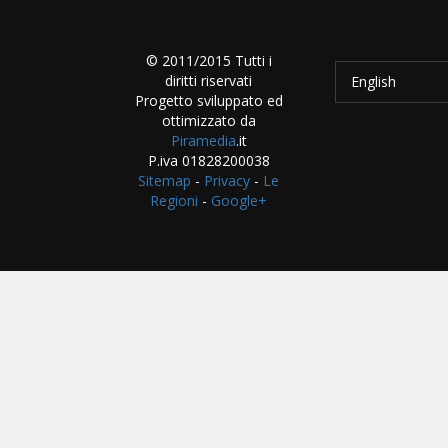
© 2011/2015 Tutti i
diritti riservati
English
Progetto sviluppato ed
ottimizzato da
Piramedia
.it
P.iva 01828200038
Sitemap
-
Privacy
-
Le
Regioni
-
Google+