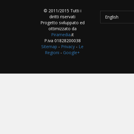
© 2011/2015 Tutti i
diritti riservati
English
Progetto sviluppato ed
ottimizzato da
Piramedia
.it
P.iva 01828200038
Sitemap
-
Privacy
-
Le
Regioni
-
Google+