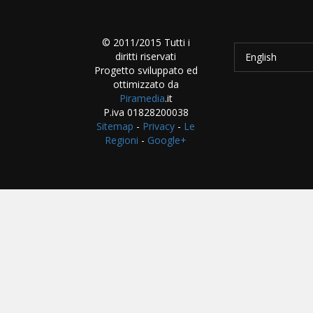
© 2011/2015 Tutti i
diritti riservati
English
Progetto sviluppato ed
ottimizzato da
Piramedia
.it
P.iva 01828200038
Sitemap
-
Privacy
-
Le
Regioni
-
Google+