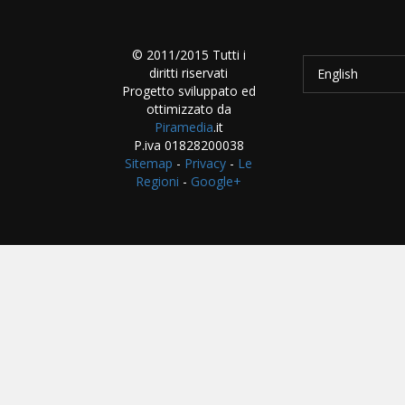
© 2011/2015 Tutti i
diritti riservati
English
Progetto sviluppato ed
ottimizzato da
Piramedia
.it
P.iva 01828200038
Sitemap
-
Privacy
-
Le
Regioni
-
Google+