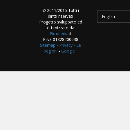
© 2011/2015 Tutti i
diritti riservati
English
Progetto sviluppato ed
ottimizzato da
Piramedia
.it
P.iva 01828200038
Sitemap
-
Privacy
-
Le
Regioni
-
Google+