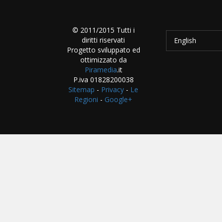
© 2011/2015 Tutti i
diritti riservati
English
Progetto sviluppato ed
ottimizzato da
Piramedia
.it
P.iva 01828200038
Sitemap
-
Privacy
-
Le
Regioni
-
Google+