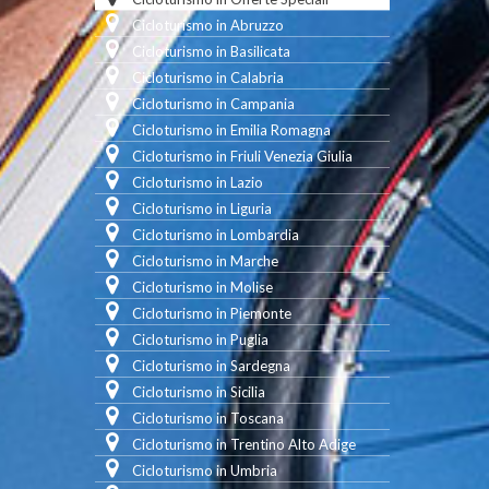
Cicloturismo in Abruzzo
Cicloturismo in Basilicata
Cicloturismo in Calabria
Cicloturismo in Campania
Cicloturismo in Emilia Romagna
Cicloturismo in Friuli Venezia Giulia
Cicloturismo in Lazio
Cicloturismo in Liguria
Cicloturismo in Lombardia
Cicloturismo in Marche
Cicloturismo in Molise
Cicloturismo in Piemonte
Cicloturismo in Puglia
Cicloturismo in Sardegna
Cicloturismo in Sicilia
Cicloturismo in Toscana
Cicloturismo in Trentino Alto Adige
Cicloturismo in Umbria