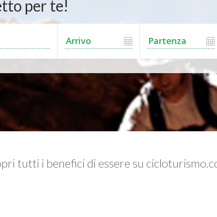
tto per te!
pri tutti i benefici di essere su cicloturismo.