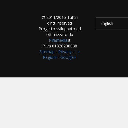
© 2011/2015 Tutti i
diritti riservati
English
Progetto sviluppato ed
ottimizzato da
Piramedia
.it
P.iva 01828200038
Sitemap
-
Privacy
-
Le
Regioni
-
Google+